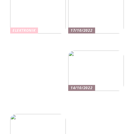
ELEKTRONIK
17/10/2022
Opgrader dit hjem med
Sådan får du mere energi i
LED: Fleksibel belysning
din hverdag
til enhver anledning
14/10/2022
Få fat i din drømmebil med
en god erhvervsleasing
aftale