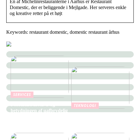
En af Michelinrestauranterne i Aarhus er Restaurant
Domestic, der er beliggende i Mejlgade. Her serveres enkle
og kreative retter på et højt
Keywords: restaurant domestic, domestic restaurant århus
SERVICES
Forståelse af APC og
TEKNOLOGI
betydningen af uafbrydelig
Fordele ved at bruge en
strømforsyning i moderne
PLC Controller i
it infrastruktur
produktionen