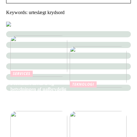
Keywords: urteslægt krydsord
SERVICES
Forståelse af APC og
TEKNOLOGI
betydningen af uafbrydelig
Fordele ved at bruge en
strømforsyning i moderne
PLC Controller i
it infrastruktur
produktionen