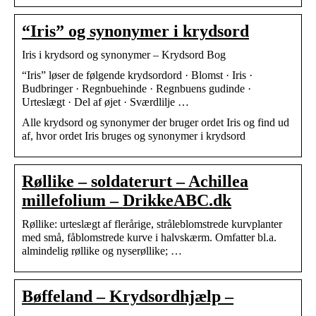
“Iris” og synonymer i krydsord
Iris i krydsord og synonymer – Krydsord Bog
“Iris” løser de følgende krydsordord · Blomst · Iris ·
Budbringer · Regnbuehinde · Regnbuens gudinde ·
Urteslægt · Del af øjet · Sværdlilje …
Alle krydsord og synonymer der bruger ordet Iris og find ud
af, hvor ordet Iris bruges og synonymer i krydsord
Røllike – soldaterurt – Achillea
millefolium – DrikkeABC.dk
Røllike: urteslægt af flerårige, stråleblomstrede kurvplanter
med små, fåblomstrede kurve i halvskærm. Omfatter bl.a.
almindelig røllike og nyserøllike; …
Bøffeland – Krydsordhjælp –