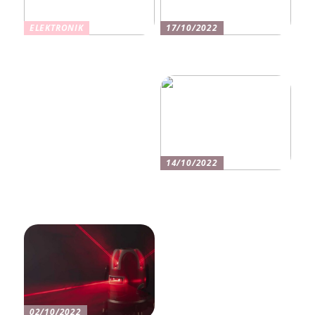
ELEKTRONIK
17/10/2022
Opgrader dit hjem med
Sådan får du mere energi i
LED: Fleksibel belysning
din hverdag
til enhver anledning
14/10/2022
Få fat i din drømmebil med
en god erhvervsleasing
aftale
02/10/2022